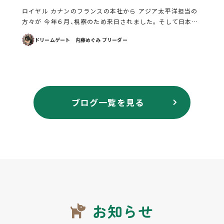
ロイヤル カナンのフランスの本社から アジア太平洋担当の
方々が 今年６月、視察のため来日されました。 そして日本支
社のプロフェッショナル事業部の 方々と共に我が家へ来訪
ドリームゲート 内藤めぐみ ブリーダー
くださいました。 ワンコさん達のお部屋や運動場を見学 […]
ブログ一覧を見る
お知らせ