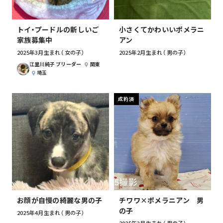
トイ・プードルの新しいご
小さくてかわいいポメラニ
家族募集中
アン
2025年3月生まれ （女の子）
2025年2月生まれ （男の子）
江里川純子 ブリーダー
関東
埼玉
成約済
お顔が自慢の綺麗な男の子
チワワ×ポメラニアン 男
の子
2025年4月生まれ （男の子）